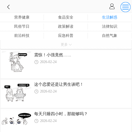
营养健康
食品安全
生活解惑
民俗节日
政策解读
法律知识
前沿科技
应急科普
自然气象
更多
美容瘦身
植物百科
反邪科普
其他
震惊！小强竟然……
2026-02-24
这个恋爱还是让男生谈吧！
2026-02-24
每天只睡四小时，那能够吗？
2026-02-24