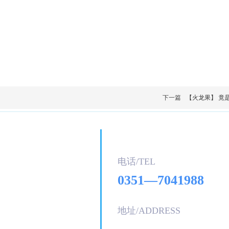
下一篇
【火龙果】 竟
联系
我们
电话/T
EL
0351—7041988
严谨求实的科学态度，
地址/ADDRESS