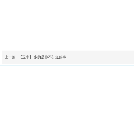
上一篇
【玉米】 多的是你不知道的事
山西科普网是一个集原创数字化作品传播、科普活动
展
打造全国一流的科普信息传播平台。