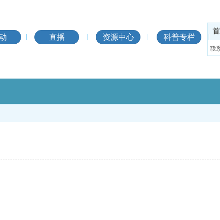
首
动
直播
资源中心
科普专栏
联