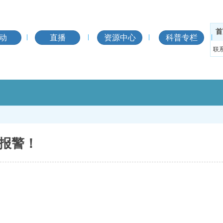
首
动
直播
资源中心
科普专栏
联
报警！