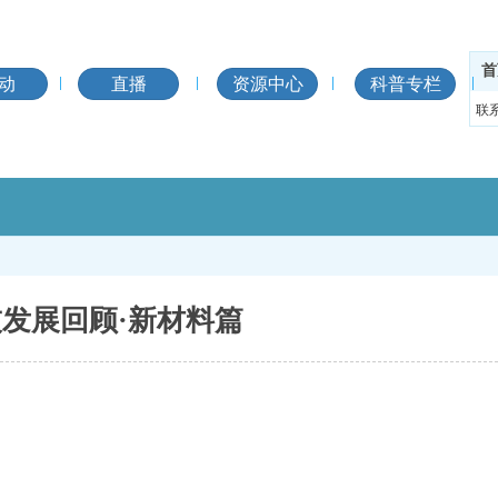
首
动
直播
资源中心
科普专栏
联
技发展回顾·新材料篇