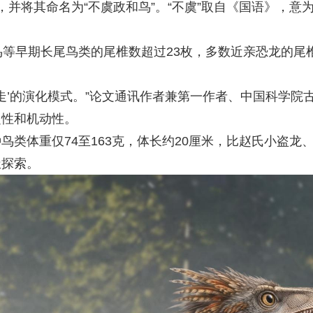
，并将其命名为“不虞政和鸟”。“不虞”取自《国语》，意
鸟等早期长尾鸟类的尾椎数超过23枚，多数近亲恐龙的尾
步走’的演化模式。”论文通讯作者兼第一作者、中国科学院
定性和机动性。
类体重仅74至163克，体长约20厘米，比赵氏小盗龙
极探索。