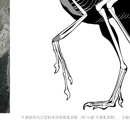
不虞政和鸟正型标本和骨骼复原图（和“小虞”卡通复原图）。王敏