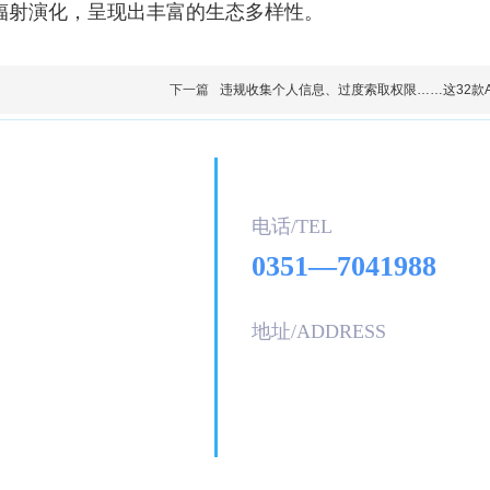
辐射演化，呈现出丰富的生态多样性。
下一篇
违规收集个人信息、过度索取权限……这32款A
联系
我们
电话/T
EL
0351—7041988
严谨求实的科学态度，
地址/ADDRESS
山西省太原市万柏林区
晋祠