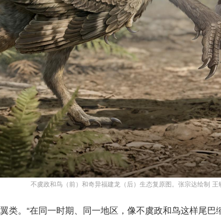
不虞政和鸟（前）和奇异福建龙（后）生态复原图。张宗达绘制 王
翼类。“在同一时期、同一地区，像不虞政和鸟这样尾巴