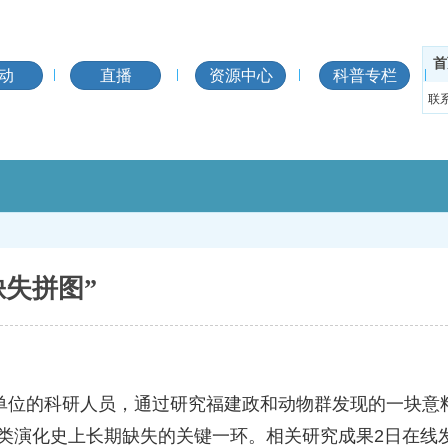
首
动
直播
资源中心
科普专栏
联
失拼图”
等单位的科研人员，通过研究福建政和动物群发现的一块意
类演化史上长期缺失的关键一环。相关研究成果2日在线