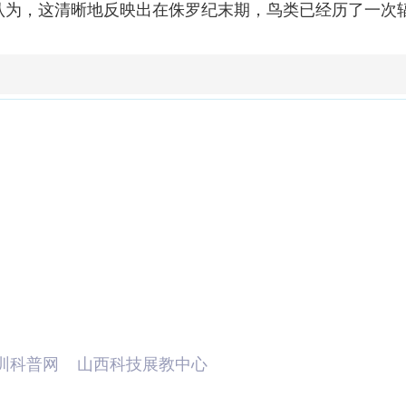
认为，这清晰地反映出在侏罗纪末期，鸟类已经历了一次
示、科普资源库下载、互动交流于一体的科普网站，秉承
圳科普网
山西科技展教中心