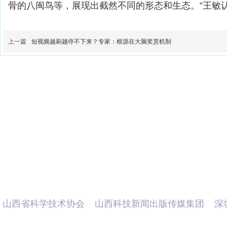
骨的八闽鸟等，展现出截然不同的形态和生态。”王敏
上一篇
短视频越刷越停不下来？专家：根源在大脑奖赏机制
山西科普网是一个集原创数字化作品传播、科普活动
展
打造全国一流的科普信息传播平台。
合作机构
山西省科学技术协会
山西科技新闻出版传媒集团
深