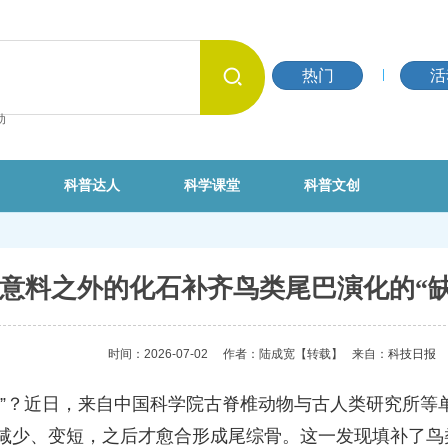
热门
活
动
科普达人
科学课堂
科普文创
意料之外的化石补齐鸟类尾巴演化的“缺
时间：2026-07-02
作者：陆成宽
【转载】
来自：
科技日报
尾巴”？近日，来自中国科学院古脊椎动物与古人类研究所
先减少、变短，之后才愈合形成尾综骨。这一发现填补了鸟