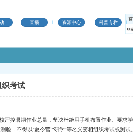
首
动
直播
资源中心
科普专栏
联
组织考试
各校严控暑期作业总量，坚决杜绝用手机布置作业、要求
验，不得以“夏令营”“研学”等名义变相组织考试或测试