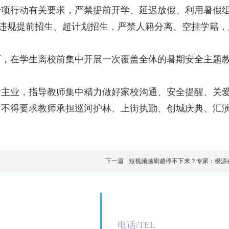
专项行动有关要求，严禁提前开学、延迟放假、利用暑假
、违规提前招生、超计划招生，严禁人籍分离、空挂学籍，
面，在学生离校前集中开展一次覆盖全体的暑期安全主题
责主业，指导教师集中精力做好家校沟通、安全提醒、关
，不得要求教师承担巡河护林、上街执勤、创城庆典、汇
下一篇
短视频越刷越停不下来？专家：根源
联系
我们
电话/T
EL